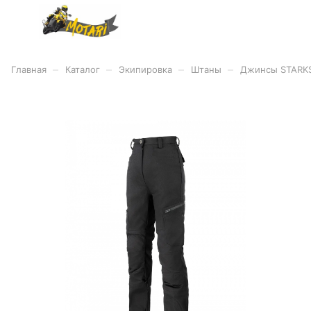
–
–
–
–
Главная
Каталог
Экипировка
Штаны
Джинсы STARKS 