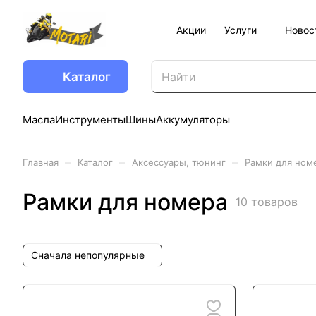
Акции
Услуги
Новос
Каталог
Масла
Инструменты
Шины
Аккумуляторы
–
–
–
Главная
Каталог
Аксессуары, тюнинг
Рамки для ном
Рамки для номера
10 товаров
Сначала непопулярные