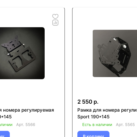
2 550 р.
я номера регулируемая
Рамка для номера регул
0*145
Sport 190*145
аличии
Арт.
5566
Есть в наличии
Арт.
5565
ну
В корзину