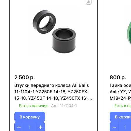
2 500 р.
800 р.
Втулки переднего колеса All Balls
Гайка ос
11-1104-1 YZ250F 14-18, YZ250FX
Axle YZ, 
15-18, YZ450F 14-18, YZ450FX 16-
M18*24-P
18
Есть в наличии
Арт.
11-1104-1
Есть в н
В корзину
В корзи