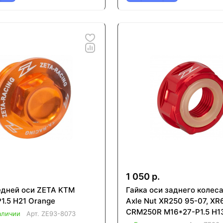
1 050 р.
едней оси ZETA KTM
Гайка оси заднего колес
1.5 H21 Orange
Axle Nut XR250 95-07, XR
CRM250R M16*27-P1.5 H1
аличии
Арт.
ZE93-8073