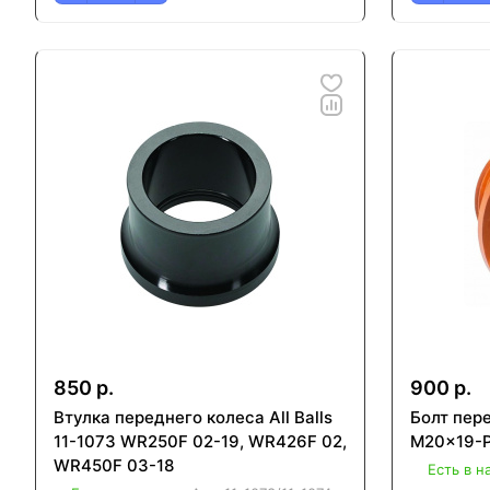
850 р.
900 р.
Втулка переднего колеса All Balls
Болт пер
11-1073 WR250F 02-19, WR426F 02,
M20x19-P
WR450F 03-18
Есть в н