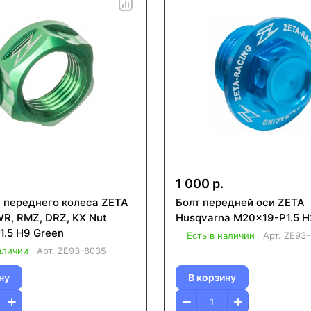
1 000 р.
и переднего колеса ZETA
Болт передней оси ZETA
WR, RMZ, DRZ, KX Nut
Husqvarna M20x19-P1.
1.5 H9 Green
Есть в наличии
Арт.
ZE93-
аличии
Арт.
ZE93-8035
ну
В корзину