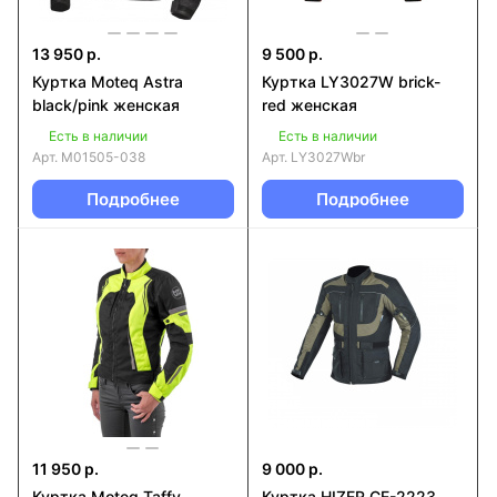
13 950 р.
9 500 р.
Куртка Moteq Astra
Куртка LY3027W brick-
black/pink женская
red женская
Есть в наличии
Есть в наличии
Арт.
M01505-038
Арт.
LY3027Wbr
Подробнее
Подробнее
11 950 р.
9 000 р.
Куртка Moteq Taffy
Куртка HIZER CE-2223