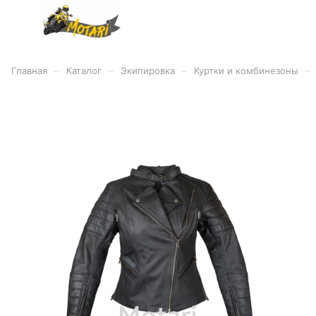
–
–
–
–
Главная
Каталог
Экипировка
Куртки и комбинезоны