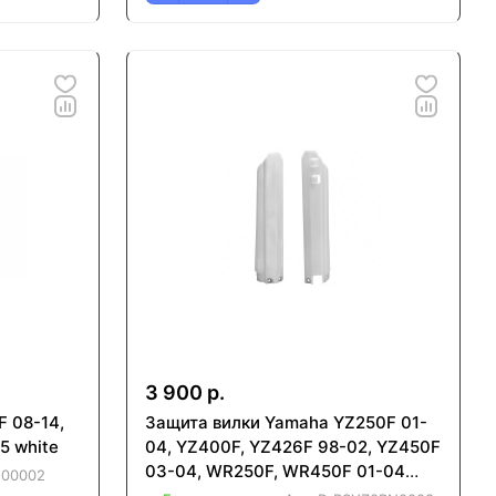
3 900 р.
F 08-14,
Защита вилки Yamaha YZ250F 01-
15 white
04, YZ400F, YZ426F 98-02, YZ450F
03-04, WR250F, WR450F 01-04
500002
white