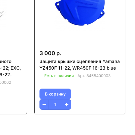
3 000 р.
зного
Защита крышки сцепления Yamaha
-22; EXC,
YZ450F 11-22, WR450F 16-23 blue
16-22
Есть в наличии
Арт.
8458400003
00002
В корзину