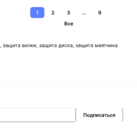
1
2
3
...
9
Все
 защита вилки, защита диска, защита маятника
Подписаться