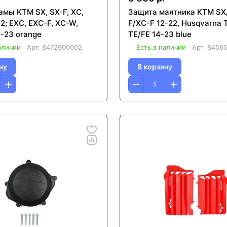
амы KTM SX, SX-F, XC,
Защита маятника KTM SX
2; EXC, EXC-F, XC-W,
F/XC-F 12-22, Husqvarna 
-23 orange
TE/FE 14-23 blue
аличии
Арт.
8472900002
Есть в наличии
Арт.
8456
ну
В корзину