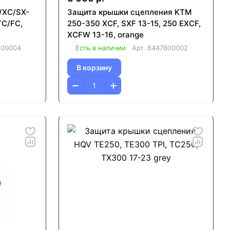
/XC/SX-
Защита крышки сцепления KTM
TC/FC,
250-350 XCF, SXF 13-15, 250 EXCF,
XCFW 13-16, orange
500004
Есть в наличии
Арт.
8447800002
В корзину