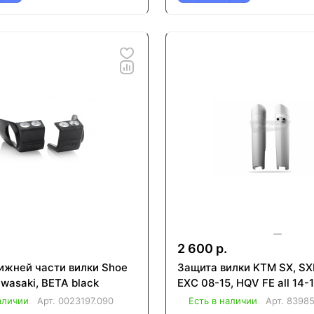
2 600 р.
ижней части вилки Shoe
Защита вилки KTM SX, SX
wasaki, BETA black
EXC 08-15, HQV FE all 14-
аличии
Арт.
0023197.090
Есть в наличии
Арт.
8398