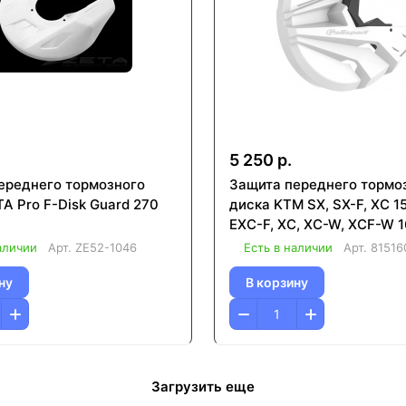
5 250 р.
ереднего тормозного
Защита переднего тормо
A Pro F-Disk Guard 270
диска KTM SX, SX-F, XC 15
EXC-F, XC, XC-W, XCF-W 
WH/BLK
аличии
Арт.
ZE52-1046
Есть в наличии
Арт.
81516
ну
В корзину
Загрузить еще