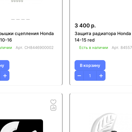
3 400 р.
рышки сцепления Honda
Защита радиатора Honda
10-16
14-15 red
аличии
Арт.
CH8446900002
Есть в наличии
Арт.
8455
ну
В корзину