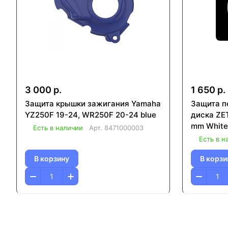
3 000 р.
1 650 р.
Защита крышки зажигания Yamaha
Защита п
YZ250F 19-24, WR250F 20-24 blue
диска ZET
mm White
Есть в наличии
Арт.
8471000003
Есть в н
В корзину
В корзи