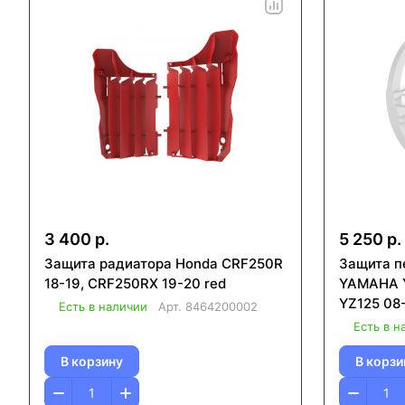
3 400 р.
5 250 р.
Защита радиатора Honda CRF250R
Защита п
18-19, CRF250RX 19-20 red
YAMAHA Y
YZ125 08-
Есть в наличии
Арт.
8464200002
Есть в н
В корзину
В корзи