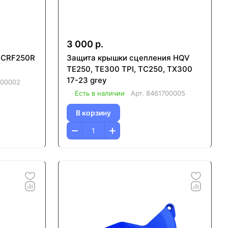
3 000 р.
 CRF250R
Защита крышки сцепления HQV
TE250, TE300 TPI, TC250, TX300
17-23 grey
700002
Есть в наличии
Арт.
8461700005
В корзину