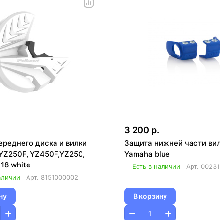
3 200 р.
ереднего диска и вилки
Защита нижней части ви
Z250F, YZ450F,YZ250,
Yamaha blue
18 white
Есть в наличии
Арт.
00231
аличии
Арт.
8151000002
ну
В корзину