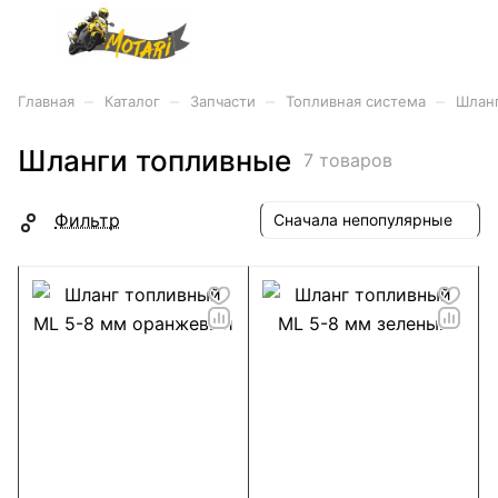
–
–
–
–
Главная
Каталог
Запчасти
Топливная система
Шлан
Шланги топливные
7 товаров
Фильтр
Сначала непопулярные