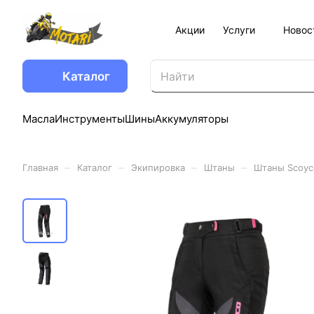
Акции
Услуги
Новос
Каталог
Масла
Инструменты
Шины
Аккумуляторы
–
–
–
–
Главная
Каталог
Экипировка
Штаны
Штаны Scoyc