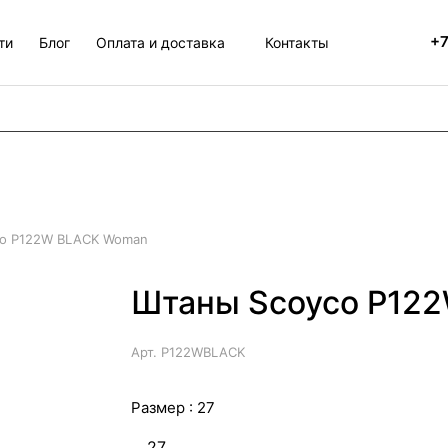
+7
ти
Блог
Оплата и доставка
Контакты
o P122W BLACK Woman
Штаны Scoyco P122
Арт.
P122WBLACK
Размер :
27
27