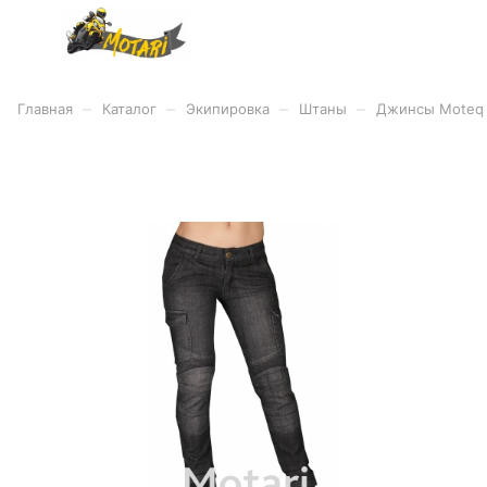
–
–
–
–
Главная
Каталог
Экипировка
Штаны
Джинсы Moteq N