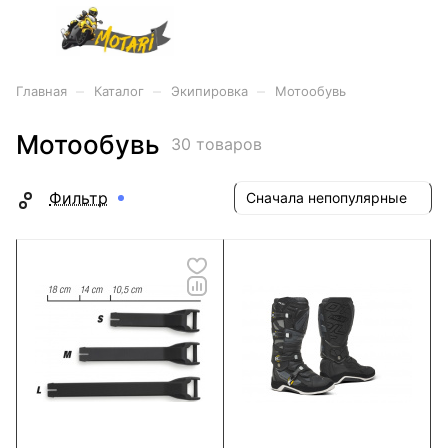
–
–
–
Главная
Каталог
Экипировка
Мотообувь
Мотообувь
30 товаров
Фильтр
Сначала непопулярные