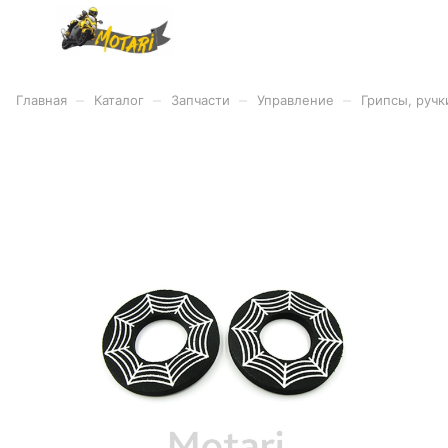
–
–
–
–
Главная
Каталог
Запчасти
Управление
Грипсы, ручк