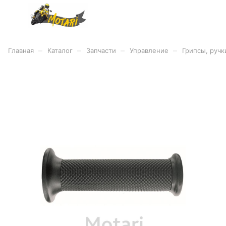
–
–
–
–
Главная
Каталог
Запчасти
Управление
Грипсы, ручк