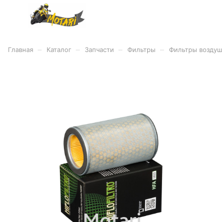
–
–
–
–
Главная
Каталог
Запчасти
Фильтры
Фильтры возду