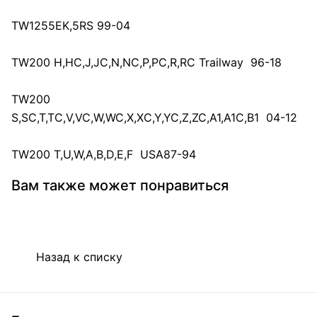
TW1255EK,5RS 99-04
TW200 H,HC,J,JC,N,NC,P,PC,R,RC Trailway 96-18
TW200
S,SC,T,TC,V,VC,W,WC,X,XC,Y,YC,Z,ZC,A1,A1C,B1 04-12
TW200 T,U,W,A,B,D,E,F USA87-94
Вам также может понравиться
Назад к списку