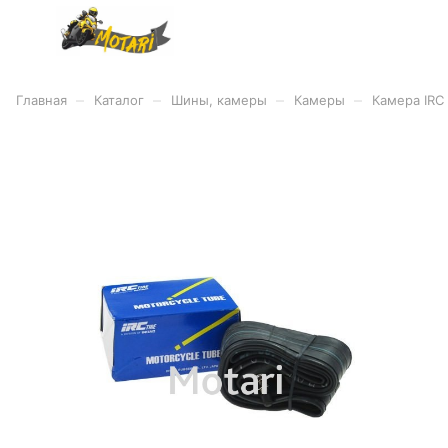
–
–
–
–
Главная
Каталог
Шины, камеры
Камеры
Камера IRC 