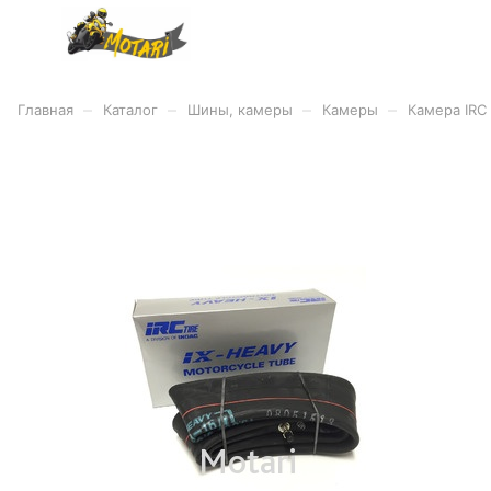
–
–
–
–
Главная
Каталог
Шины, камеры
Камеры
Камера IRC 